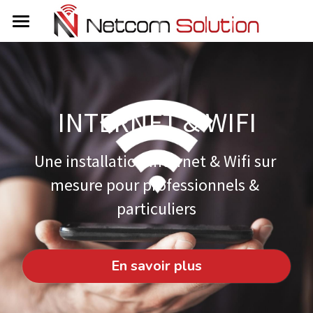
Accueil
Nos Solutions
INTERNET & WIFI
Contactez-nous
Caméras
Réseaux
Une installation internet & Wifi sur 
Internet & Wifi
mesure pour professionnels & 
particuliers
Interphones
Multimédia
En savoir plus
Alarmes